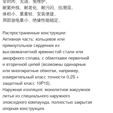
全封闭、无油、免维护。
耐紫外线、耐老化、耐污闪、抗潮湿。
体积小、重量轻、安装便捷。
局部放电量小、绝缘性能稳定。
Распространенные конструкции:
Активная часть: кольцевое или
прямоугольное сердечник из
высокомагнитной кремнистой стали или
аморфного сплава, с обмотками первичной
и вторичной цепей (возможны одинарные
или многократные обмотки, например,
измерительный класс точности 0,2S +
защитный класс 10P15).
Наружная изоляция: монолитное вакуумное
литье из специального наружного
эпоксидного компаунда, полностью закрытая
опорная конструкция.