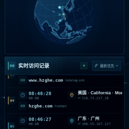
美国 · California · Monro
16:52:09
08-08
216.73.216.143
2
IP
访问量
01
hzghe.com
/news
湖北 · 武汉
14:30:41
08-08
111.172.4.57
IP
02
www.hzghe.com
首页 /
美国 · VirginiaAshburn
10:38:01
实时访问记录
08-08
85.208.96.204
IP
03
www.hzghe.com
/sitemap.xml
美国 · California · Monro
08:48:28
08-08
216.73.217.18
IP
04
hzghe.com
/contact
广东 · 广州
08:46:27
08-08
106.55.167.227
IP
05
hzghe.com
/article/5554048132056725