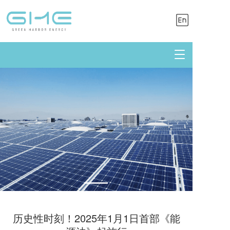
T
o
g
g
l
e
n
a
v
i
g
a
t
i
o
n
历史性时刻！2025年1月1日首部《能