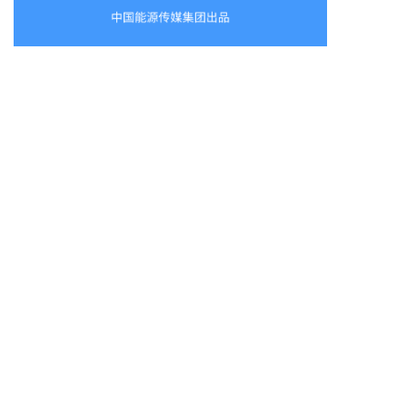
●
【红头文件】湖南下发工商业分布式光伏
电力市场化交易规则！（原文及解读）
●
金刚光伏荣膺光能杯2024年度最具影响
力光伏组件企业奖
●
1人伤亡！广西某光伏项目高处坠落事故
调查原因公布
●
废标！又一家组件采购单价低于0.69
元/W，有效投标企业不足3家