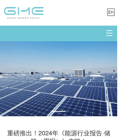
T
o
g
g
l
e
n
a
v
i
g
a
t
i
o
n
重磅推出！2024年《能源行业报告·储