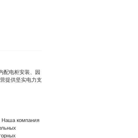
内配电柜安装、园
运营提供坚实电力支
 Наша компания
ельных
торных