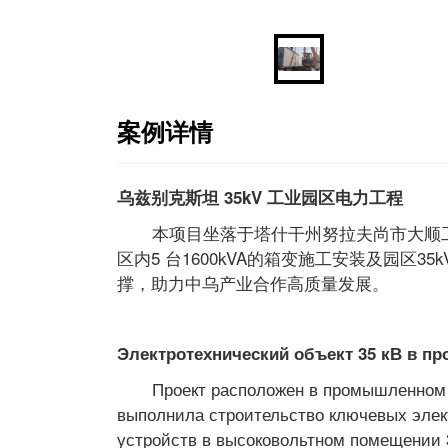
案例详情
乌兹别克斯坦 35kV 工业园区电力工程
本项目坐落于塔什干州努拉夫尚市大顺工业
区内5 台1600kVA的箱变施工安装及园
撑，助力中乌产业合作高质量发展。
Электротехнический объект 35 кВ в п
Проект расположен в промышленном па
выполнила строительство ключевых элек
устройств в высоковольтном помещении 