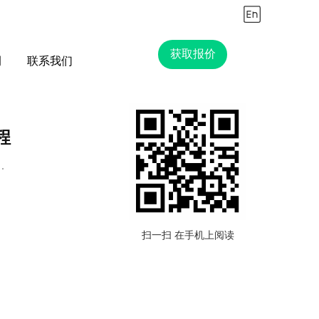
获取报价
例
联系我们
程
V高压电缆整体敷设。项目高标准交付，为园区内工业生产运营提供坚实电力支撑，助力中乌产业合作高质量发展。
扫一扫 在手机上阅读