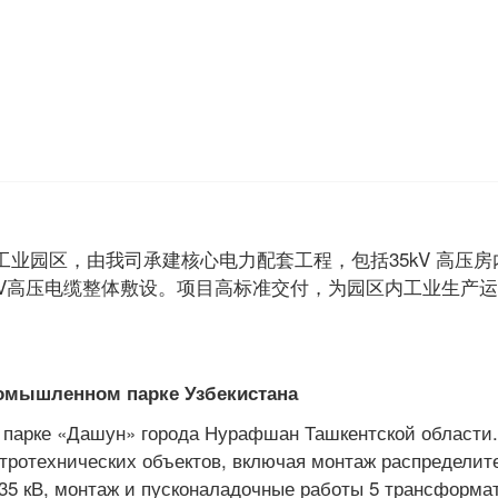
园区，由我司承建核心电力配套工程，包括35kV 高压房
区35kV高压电缆整体敷设。项目高标准交付，为园区内工业生产
ромышленном парке Узбекистана
рке «Дашун» города Нурафшан Ташкентской области.
тротехнических объектов, включая монтаж распределит
35 кВ, монтаж и пусконаладочные работы 5 трансформа