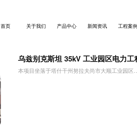
首页
关于我们
产品中心
新闻资讯
工程案
乌兹别克斯坦 35kV 工业园区电力工
本项目坐落于塔什干州努拉夫尚市大顺工业园区，由我司承建核心电力配套工程，包括35kV 高压房内配电柜安装、园区内5 台1600kVA的箱变施工安装及园区35k