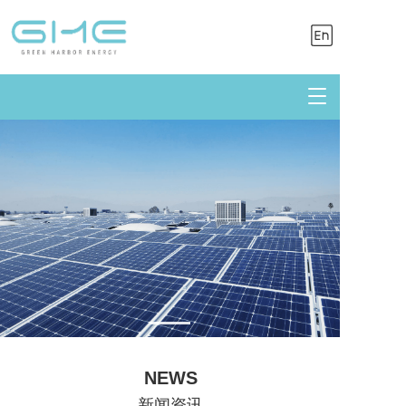
T
o
g
g
l
e
n
a
v
i
g
a
t
i
o
n
NEWS
新闻资讯