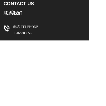
CONTACT US
联系我们
电话 TELPHONE  
15168203656
邮编 ZIP CODE
310015
邮箱 E-MAIL
419616764@qq.com
地址 ADRESS
浙江省杭州市拱墅区浙窑创意园5幢
Copyright©2024   杭州绿港能源科技有限公司
支持
反馈
关注
数据