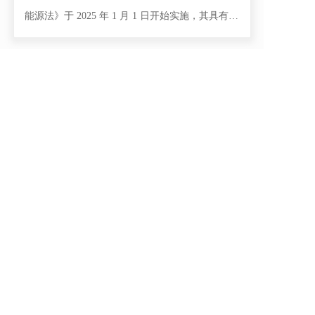
能源法》于 2025 年 1 月 1 日开始实施，其具有多
方面的重要意义，对于光伏新能源更是影响深
远，具体如下：明确发展地位与方向：能源法明
历史性时刻！2025年1月1日首部
确支持优先开发
《能源法》起施行
1年前
0
0
9134
历史性时刻！2025年1月1日首部
《能源法》起施行
1年前
0
0
8537
重磅推出！2024年《能源行业报告
·储能（周报）》来啦！
1年前
0
0
9649